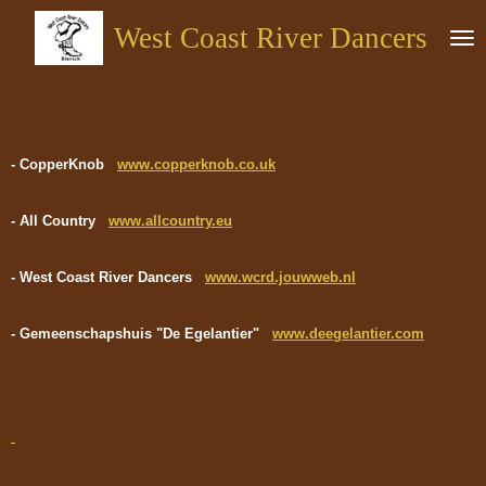
Ga
West Coast River Dancers
direct
naar
de
hoofdinhoud
- CopperKnob
www.copperknob.co.uk
- All Country
www.allcountry.eu
- West Coast River Dancers
www.wcrd.jouwweb.nl
- Gemeenschapshuis "De Egelantier"
www.deegelantier.com