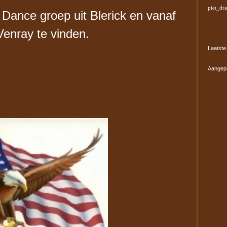
piet_dr
 Dance groep uit Blerick en vanaf
Venray te vinden.
Laatste
Aangep