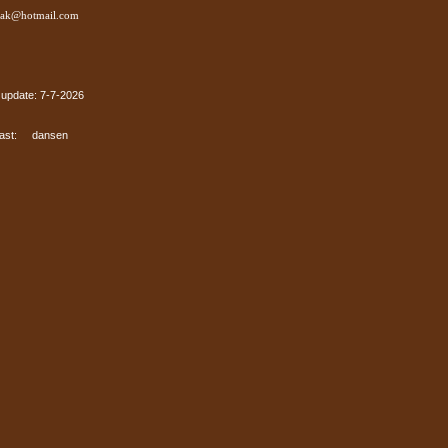
aak@hotmail.com
 update: 7-7
-2026
ast: dansen