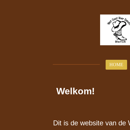
Ga
direct
naar
de
hoofdinhoud
HOME
Welkom!
Dit is de website van de