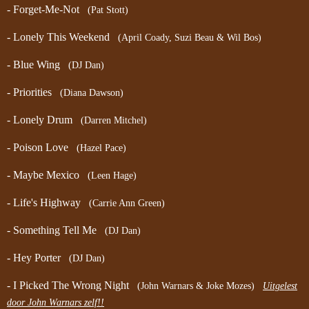
- Forget-Me-Not
(Pat Stott)
- Lonely This Weekend
(April Coady, Suzi Beau & Wil Bos)
- Blue Wing
(DJ Dan)
- Priorities
(Diana Dawson)
- Lonely Drum
(Darren Mitchel)
- Poison Love
(Hazel Pace)
- Maybe Mexico
(Leen Hage)
- Life's Highway
(Carrie Ann Green)
- Something Tell Me
(DJ Dan)
- Hey Porter
(DJ Dan)
- I Picked The Wrong Night
(John Warnars & Joke Mozes)
Uitgelest
door John Warnars zelf!!