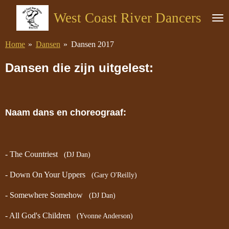
Ga
West Coast River Dancers
direct
naar
Home
»
Dansen
»
Dansen 2017
de
hoofdinhoud
Dansen die zijn uitgelest:
Naam dans en choreograaf:
- The Countriest
(DJ Dan)
- Down On Your Uppers
(Gary O'Reilly)
- Somewhere Somehow
(DJ Dan)
- All God's Children
(Yvonne Anderson)